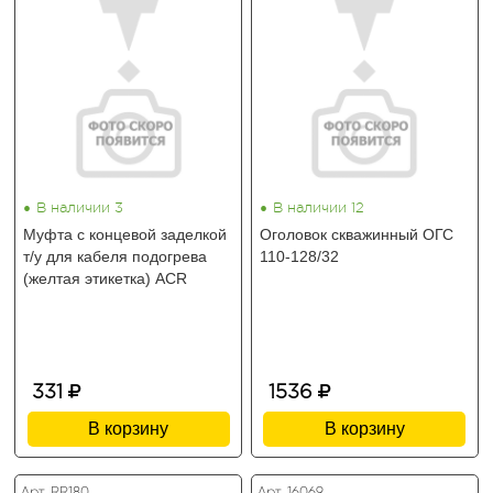
•
•
В наличии 3
В наличии 12
Муфта с концевой заделкой
Оголовок скважинный ОГС
т/у для кабеля подогрева
110-128/32
(желтая этикетка) ACR
331
1536
В корзину
В корзину
Арт. RR180
Арт. 16069