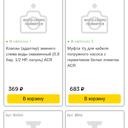
•
•
В наличии 1
В наличии 3
Клапан (адаптер) зимнего
Муфта т/у для кабеля
слива воды скважинный (0,8
погружного насоса с
бар, 1/2 НР, латунь) ACR
герметиком белая этикетка
ACR
369
683
В корзину
В корзину
Арт. 84564
Арт. 8846