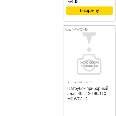
56
В корзину
Арт. MRWC1-D
•
В наличии 2
Патрубок приборный
адап.40 L120 90/110
MRWC1-D