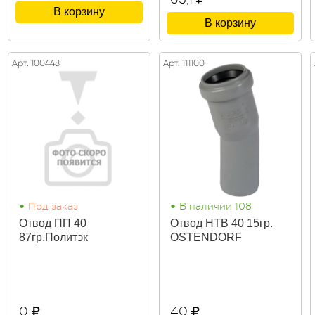
В корзину
В корзину
Арт. 100448
Арт. 111100
•
•
Под заказ
В наличии 108
Отвод ПП 40
Отвод HTB 40 15гр.
87гр.Политэк
OSTENDORF
0
40