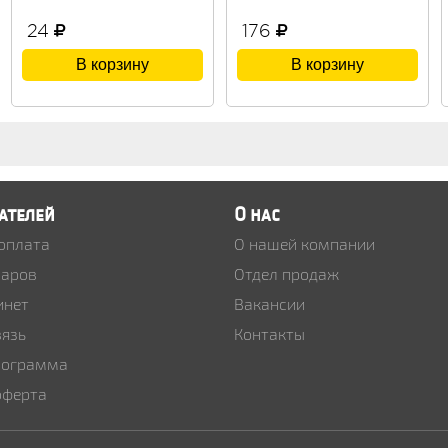
24
176
В корзину
В корзину
ателей
О нас
 оплата
О нашей компании
варов
Отдел продаж
инет
Вакансии
вязь
Контакты
рограмма
оферта