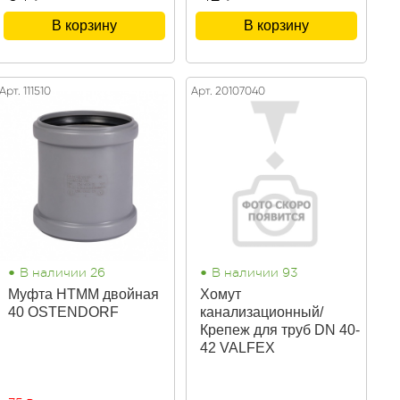
В корзину
В корзину
Арт. 111510
Арт. 20107040
•
•
В наличии 26
В наличии 93
Муфта HTMM двойная
Хомут
40 OSTENDORF
канализационный/
Крепеж для труб DN 40-
42 VALFEX