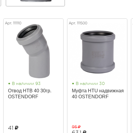
Арт. 111110
Арт. 111500
•
•
В наличии 93
В наличии 30
Отвод HTB 40 30гр.
Муфта HTU надвижная
OSTENDORF
40 OSTENDORF
95
41
63,1