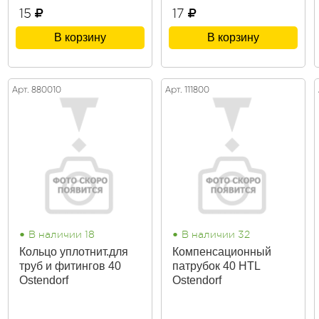
15
17
В корзину
В корзину
Арт. 880010
Арт. 111800
•
•
В наличии 18
В наличии 32
Кольцо уплотнит.для
Компенсационный
труб и фитингов 40
патрубок 40 HTL
Ostendorf
Ostendorf