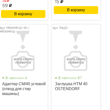
75
15
59
В корзину
В корзину
Арт. MRWMF40-90 /
Арт. 111620
MRWMF40
•
•
В наличии 4
В наличии 87
Адаптер СМ/40 угловой
Заглушка HTM 40
(отвод для стир
OSTENDORF
машины)