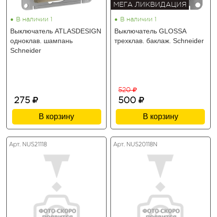
МЕГА ЛИКВИДАЦИЯ
•
•
В наличии 1
В наличии 1
Выключатель ATLASDESIGN
Выключатель GLOSSA
одноклав. шампань
трехклав. баклаж. Schneider
Schneider
520
275
500
В корзину
В корзину
Арт. NU521118
Арт. NU520118N