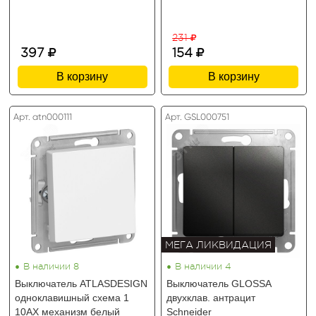
231
397
154
В корзину
В корзину
Арт. atn000111
Арт. GSL000751
МЕГА ЛИКВИДАЦИЯ
•
•
В наличии 8
В наличии 4
Выключатель ATLASDESIGN
Выключатель GLOSSA
одноклавишный схема 1
двухклав. антрацит
10АХ механизм белый
Schneider