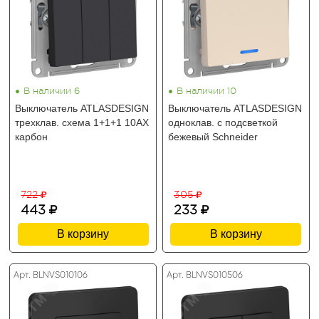
•
•
В наличии 6
В наличии 10
Выключатель ATLASDESIGN
Выключатель ATLASDESIGN
трехклав. схема 1+1+1 10AX
одноклав. с подсветкой
карбон
бежевый Schneider
722
305
443
233
В корзину
В корзину
Арт. BLNVS010106
Арт. BLNVS010506