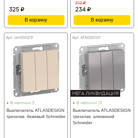
312
325
234
В корзину
В корзину
Арт. atn000231
Арт. ATN000331
МЕГА ЛИКВИДАЦИЯ
•
•
В наличии 5
В наличии 13
Выключатель ATLASDESIGN
Выключатель ATLASDESIGN
трехклав. бежевый Schneider
трехклав. алюминий
Schneider