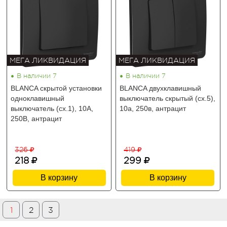
МЕГА ЛИКВИДАЦИЯ
МЕГА ЛИКВИДАЦИЯ
•
•
В наличии 7
В наличии 7
BLANCA скрытой установки
BLANCA двухклавишный
одноклавишный
выключатель скрытый (cх.5),
выключатель (cх.1), 10A,
10а, 250в, антрацит
250B, антрацит
326
419
218
299
В корзину
В корзину
1
2
3