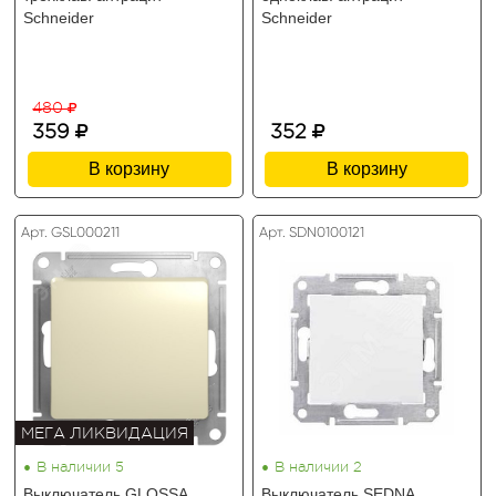
Schneider
Schneider
480
359
352
В корзину
В корзину
Арт. GSL000211
Арт. SDN0100121
МЕГА ЛИКВИДАЦИЯ
•
•
В наличии 5
В наличии 2
Выключатель GLOSSA
Выключатель SEDNA