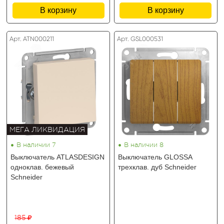
В корзину
В корзину
Арт. ATN000211
Арт. GSL000531
МЕГА ЛИКВИДАЦИЯ
•
•
В наличии 7
В наличии 8
Выключатель ATLASDESIGN
Выключатель GLOSSA
одноклав. бежевый
трехклав. дуб Schneider
Schneider
185