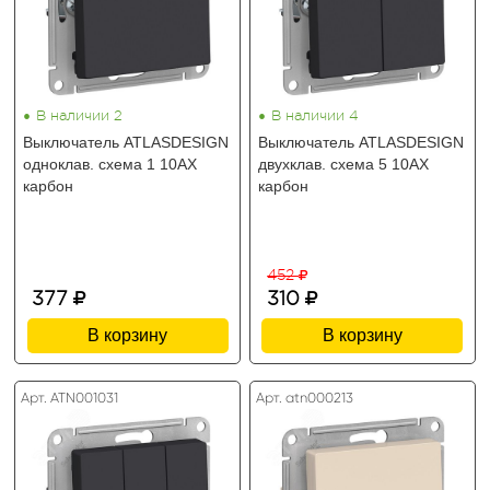
•
•
В наличии 2
В наличии 4
Выключатель ATLASDESIGN
Выключатель ATLASDESIGN
одноклав. схема 1 10АХ
двухклав. схема 5 10АХ
карбон
карбон
452
377
310
В корзину
В корзину
Арт. ATN001031
Арт. atn000213