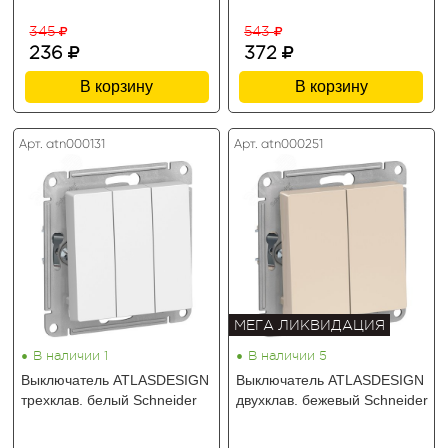
345
543
236
372
В корзину
В корзину
Арт. atn000131
Арт. atn000251
МЕГА ЛИКВИДАЦИЯ
•
•
В наличии 1
В наличии 5
Выключатель ATLASDESIGN
Выключатель ATLASDESIGN
трехклав. белый Schneider
двухклав. бежевый Schneider