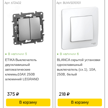
Арт. 672402
Арт. BLNVS010101
•
•
В наличии 5
В наличии 6
ETIKA Выключатель
BLANCA скрытой установки
двухклавишный
одноклавишный
автоматические
выключатель (cх.1), 10A,
клеммы10АХ 250В
250B, белый
алюминий LEGRAND
375
218
В корзину
В корзину