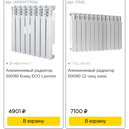
Арт. LM13107777006
Арт. 17300
•
•
В наличии 1
Под заказ
Алюминиевый радиатор
Алюминиевый радиатор
500/80 6секц ECO Lammin
500/80 12 секц oasis
4901
7100
В корзину
В корзину