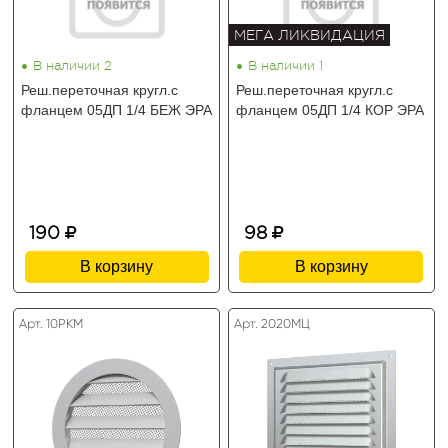
МЕГА ЛИКВИДАЦИЯ
•
•
В наличии 2
В наличии 1
Реш.переточная кругл.с
Реш.переточная кругл.с
фланцем 05ДП 1/4 БЕЖ ЭРА
фланцем 05ДП 1/4 КОР ЭРА
190
98
В корзину
В корзину
Арт. 10РКМ
Арт. 2020МЦ