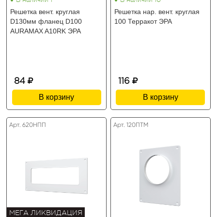
•
•
В наличии 1
В наличии 10
Решетка вент. круглая
Решетка нар. вент. круглая
D130мм фланец D100
100 Терракот ЭРА
AURAMAX A10RK ЭРА
84
116
В корзину
В корзину
Арт. 620НПП
Арт. 120ПТМ
МЕГА ЛИКВИДАЦИЯ