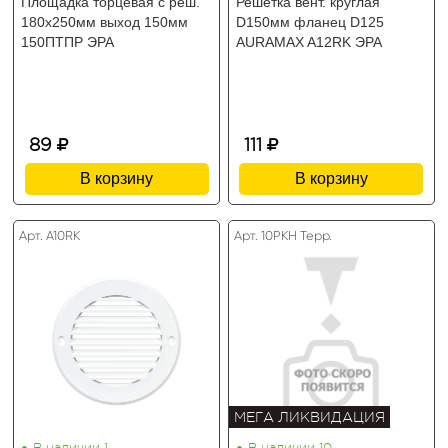
Площадка торцевая с реш.
Решетка вент. круглая
180х250мм выход 150мм
D150мм фланец D125
150ПТПР ЭРА
AURAMAX A12RK ЭРА
89
111
В корзину
В корзину
Арт. A10RK
Арт. 10РКН Терр.
МЕГА ЛИКВИДАЦИЯ