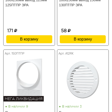
180х250мм выход 125мм
180х250мм выход 130мм
125ПТПР ЭРА
130ПТПР ЭРА
171
58
В корзину
В корзину
Арт. 150ПТПР
Арт. A12RK
МЕГА ЛИКВИДАЦИЯ
•
•
В наличии 9
В наличии 3