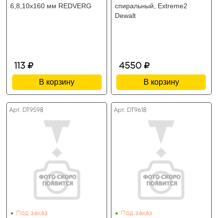
6,8,10х160 мм REDVERG
спиральный, Extreme2
Dewalt
113
4550
В корзину
В корзину
Арт. DT9598
Арт. DT9618
•
•
Под заказ
Под заказ