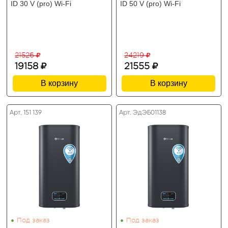
ID 30 V (pro) Wi-Fi
ID 50 V (pro) Wi-Fi
21526
24219
19158
21555
В корзину
В корзину
Арт. 151 139
Арт. ЭдЭБ01138
•
•
Под заказ
Под заказ