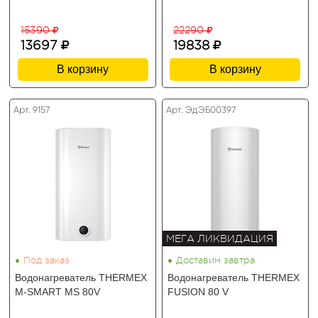
15390
22290
13697
19838
В корзину
В корзину
Арт. 9157
Арт. ЭдЭБ00397
МЕГА ЛИКВИДАЦИЯ
•
•
Под заказ
Доставим завтра
Водонагреватель THERMEX
Водонагреватель THERMEX
M-SMART MS 80V
FUSION 80 V