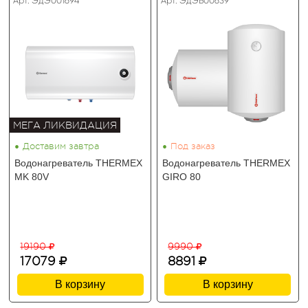
Арт. ЭдЭ001694
Арт. ЭдЭБ00639
МЕГА ЛИКВИДАЦИЯ
•
•
Доставим завтра
Под заказ
Водонагреватель THERMEX
Водонагреватель THERMEX
MK 80V
GIRO 80
19190
9990
17079
8891
В корзину
В корзину