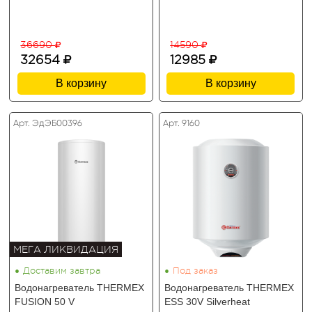
36690
14590
32654
12985
В корзину
В корзину
Арт. ЭдЭБ00396
Арт. 9160
МЕГА ЛИКВИДАЦИЯ
•
•
Доставим завтра
Под заказ
Водонагреватель THERMEX
Водонагреватель THERMEX
FUSION 50 V
ESS 30V Silverheat