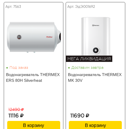
Арт. 7563
Арт. ЭдЭ001692
МЕГА ЛИКВИДАЦИЯ
•
•
Под заказ
Доставим завтра
Водонагреватель THERMEX
Водонагреватель THERMEX
ERS 80H Silverheat
MK 30V
12490
11116
11690
В корзину
В корзину