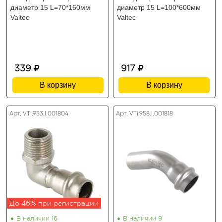
диаметр 15 L=70*160мм
диаметр 15 L=100*600мм
Valtec
Valtec
339
917
В корзину
В корзину
Арт. VTi.953.I.001804
Арт. VTi.958.I.001818
До 46% при регистрации
•
•
В наличии 16
В наличии 9