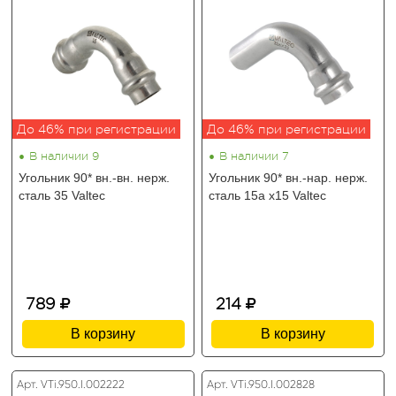
До 46% при регистрации
До 46% при регистрации
•
•
В наличии 9
В наличии 7
Угольник 90* вн.-вн. нерж.
Угольник 90* вн.-нар. нерж.
сталь 35 Valtec
сталь 15а х15 Valtec
789
214
В корзину
В корзину
Арт. VTi.950.I.002222
Арт. VTi.950.I.002828