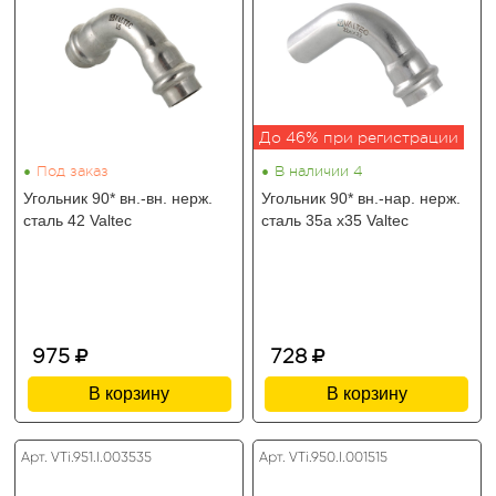
До 46% при регистрации
•
•
Под заказ
В наличии 4
Угольник 90* вн.-вн. нерж.
Угольник 90* вн.-нар. нерж.
сталь 42 Valtec
сталь 35а х35 Valtec
975
728
В корзину
В корзину
Арт. VTi.951.I.003535
Арт. VTi.950.I.001515