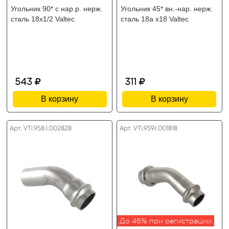
Угольник 90* с нар.р. нерж.
Угольник 45* вн.-нар. нерж.
сталь 18х1/2 Valtec
сталь 18а х18 Valtec
543
311
В корзину
В корзину
Арт. VTi.958.I.002828
Арт. VTi.959.I.001818
До 46% при регистрации