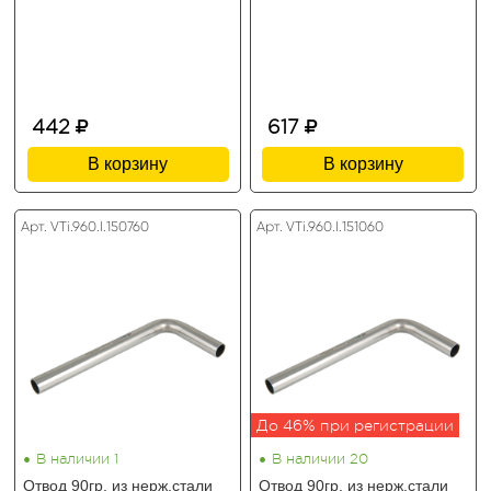
442
617
В корзину
В корзину
Арт. VTi.960.I.150760
Арт. VTi.960.I.151060
До 46% при регистрации
•
•
В наличии 1
В наличии 20
Отвод 90гр. из нерж.стали
Отвод 90гр. из нерж.стали