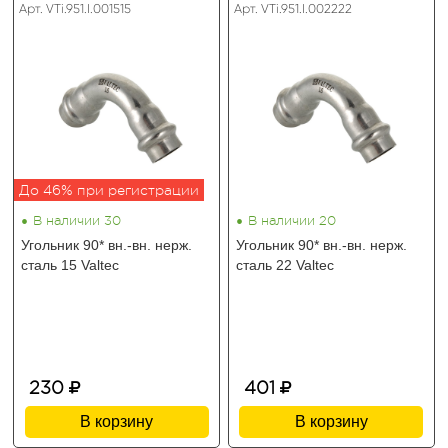
Арт. VTi.951.I.001515
Арт. VTi.951.I.002222
До 46% при регистрации
•
•
В наличии 30
В наличии 20
Угольник 90* вн.-вн. нерж.
Угольник 90* вн.-вн. нерж.
сталь 15 Valtec
сталь 22 Valtec
230
401
В корзину
В корзину