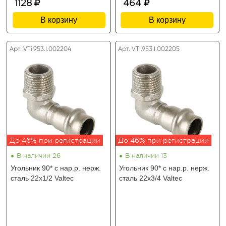
1128
464
В корзину
В корзину
Арт. VTi.953.I.002204
Арт. VTi.953.I.002205
До 46% при регистрации
До 46% при регистрации
•
•
В наличии 26
В наличии 13
Угольник 90* с нар.р. нерж.
Угольник 90* с нар.р. нерж.
сталь 22х1/2 Valtec
сталь 22х3/4 Valtec