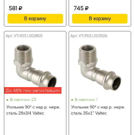
581
745
В корзину
В корзину
Арт. VTi.953.I.002805
Арт. VTi.953.I.003506
До 46% при регистрации
•
•
В наличии 23
В наличии 1
Угольник 90* с нар.р. нерж.
Угольник 90* с нар.р. нерж.
сталь 28х3/4 Valtec
сталь 35х1" Valtec