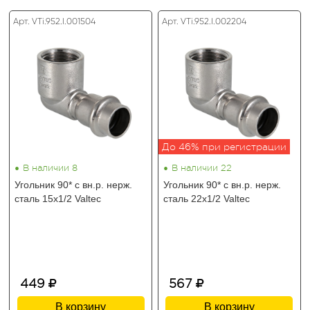
Арт. VTi.952.I.001504
Арт. VTi.952.I.002204
До 46% при регистрации
•
•
В наличии 8
В наличии 22
Угольник 90* с вн.р. нерж.
Угольник 90* с вн.р. нерж.
сталь 15х1/2 Valtec
сталь 22х1/2 Valtec
449
567
В корзину
В корзину