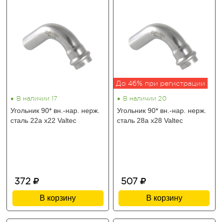
До 46% при регистрации
•
•
В наличии 17
В наличии 20
Угольник 90* вн.-нар. нерж.
Угольник 90* вн.-нар. нерж.
сталь 22а х22 Valtec
сталь 28а х28 Valtec
372
507
В корзину
В корзину