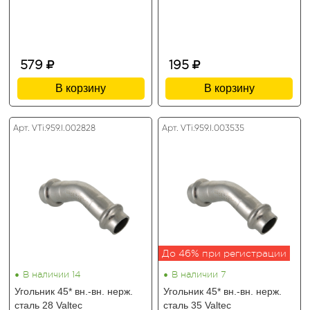
579
195
В корзину
В корзину
Арт. VTi.959.I.002828
Арт. VTi.959.I.003535
До 46% при регистрации
•
•
В наличии 14
В наличии 7
Угольник 45* вн.-вн. нерж.
Угольник 45* вн.-вн. нерж.
сталь 28 Valtec
сталь 35 Valtec