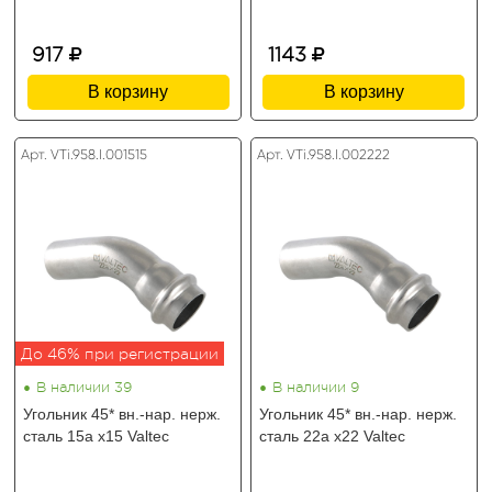
917
1143
В корзину
В корзину
Арт. VTi.958.I.001515
Арт. VTi.958.I.002222
До 46% при регистрации
•
•
В наличии 39
В наличии 9
Угольник 45* вн.-нар. нерж.
Угольник 45* вн.-нар. нерж.
сталь 15а х15 Valtec
сталь 22а х22 Valtec