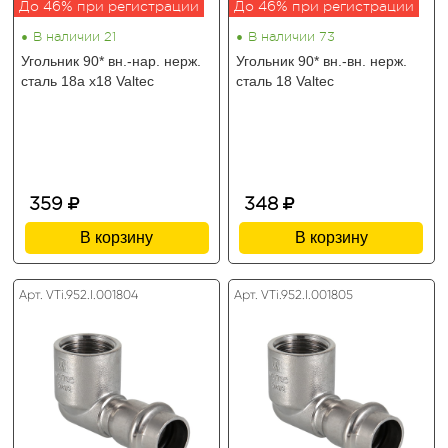
До 46% при регистрации
До 46% при регистрации
•
•
В наличии 21
В наличии 73
Угольник 90* вн.-нар. нерж.
Угольник 90* вн.-вн. нерж.
сталь 18а х18 Valtec
сталь 18 Valtec
359
348
В корзину
В корзину
Арт. VTi.952.I.001804
Арт. VTi.952.I.001805