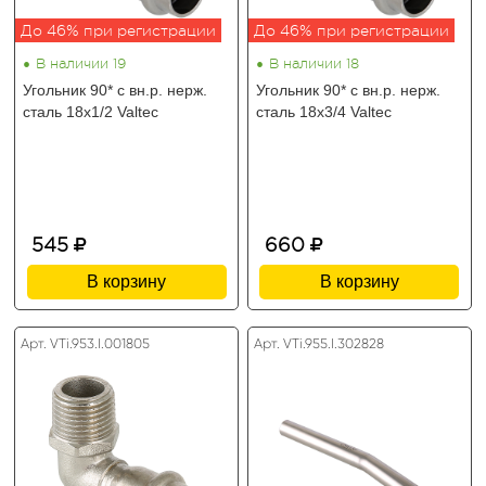
До 46% при регистрации
До 46% при регистрации
•
•
В наличии 19
В наличии 18
Угольник 90* с вн.р. нерж.
Угольник 90* с вн.р. нерж.
сталь 18х1/2 Valtec
сталь 18х3/4 Valtec
545
660
В корзину
В корзину
Арт. VTi.953.I.001805
Арт. VTi.955.I.302828