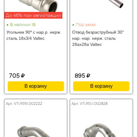
До 46% при регистрации
•
•
В наличии 18
Под заказ
Угольник 90* с нар.р. нерж.
Отвод безраструбный 30°
сталь 18х3/4 Valtec
нар.-нар. нерж. сталь
28ах28а Valtec
705
895
В корзину
В корзину
Арт. VTi.959.I.002222
Арт. VTi.951.I.002828