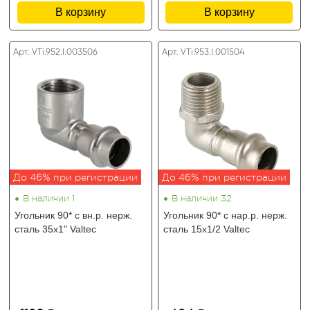
В корзину
В корзину
Арт. VTi.952.I.003506
Арт. VTi.953.I.001504
До 46% при регистрации
До 46% при регистрации
•
•
В наличии 1
В наличии 32
Угольник 90* с вн.р. нерж.
Угольник 90* с нар.р. нерж.
сталь 35х1" Valtec
сталь 15х1/2 Valtec