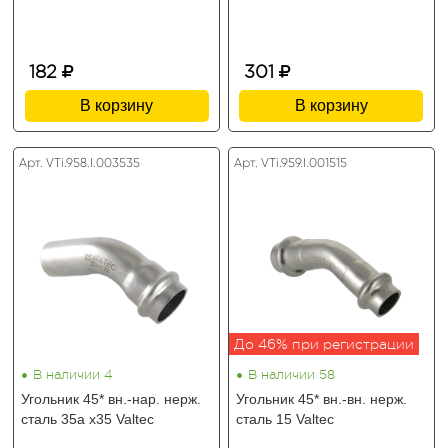
182
301
В корзину
В корзину
Арт. VTi.958.I.003535
Арт. VTi.959.I.001515
До 46% при регистрации
•
•
В наличии 4
В наличии 58
Угольник 45* вн.-нар. нерж.
Угольник 45* вн.-вн. нерж.
сталь 35а х35 Valtec
сталь 15 Valtec