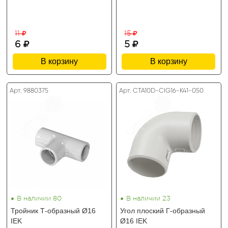
11
15
6
5
В корзину
В корзину
Арт. 9880375
Арт. CTA10D-CIG16-K41-050
•
•
В наличии 80
В наличии 23
Тройник Т-образный Ø16
Угол плоский Г-образный
IEK
Ø16 IEK