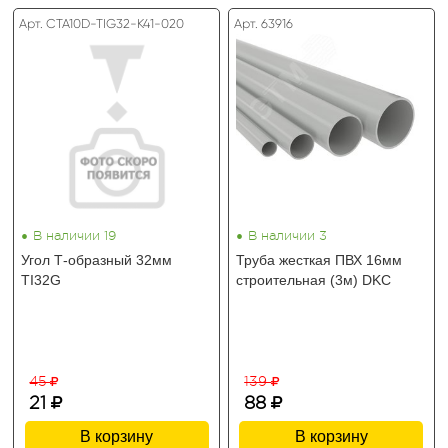
Арт. CTA10D-TIG32-K41-020
Арт. 63916
•
•
В наличии 19
В наличии 3
Угол Т-образный 32мм
Труба жесткая ПВХ 16мм
TI32G
строительная (3м) DKC
45
139
21
88
В корзину
В корзину