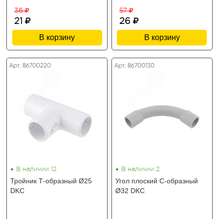
36
57
21
26
В корзину
В корзину
Арт. 86700220
Арт. 86700130
•
•
В наличии 12
В наличии 2
Тройник Т-образный Ø25
Угол плоский C-образный
DKC
Ø32 DKC