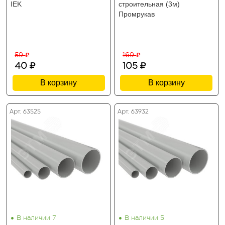
IEK
строительная (3м)
Промрукав
59
169
40
105
В корзину
В корзину
Арт. 63525
Арт. 63932
•
•
В наличии 7
В наличии 5