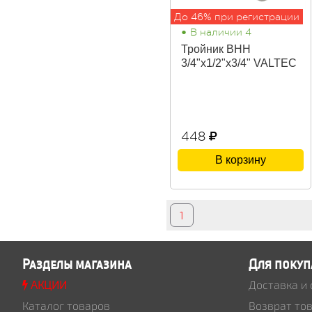
До 46% при регистрации
•
В наличии 4
Тройник ВНН
3/4"х1/2"х3/4" VALTEC
448
В корзину
1
Разделы магазина
Для покуп
АКЦИИ
Доставка и
Каталог товаров
Возврат то