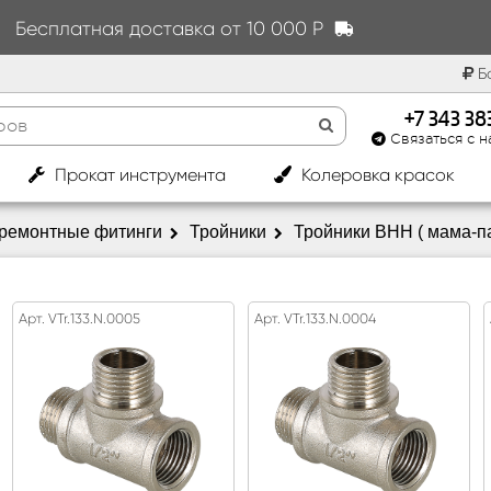
Бесплатная доставка от 10 000 Р
Бо
+7 343 3
Связаться с н
|
Прокат инструмента
Колеровка красок
 ремонтные фитинги
Тройники
Тройники ВНН ( мама-п
Арт. VTr.133.N.0005
Арт. VTr.133.N.0004