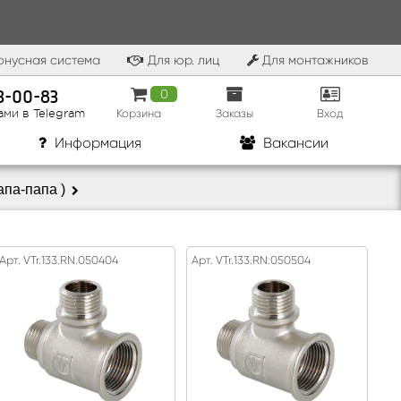
нусная система
Для юр. лиц
Для монтажников
83-00-83
0
Корзина
Заказы
Вход
ами в Telegram
Информация
Вакансии
апа-папа )
Арт. VTr.133.RN.050404
Арт. VTr.133.RN.050504