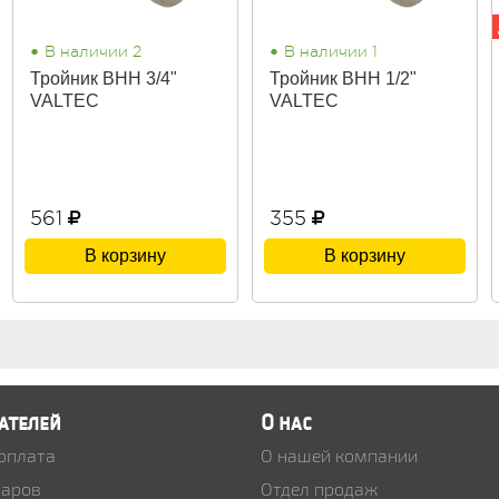
•
•
В наличии 2
В наличии 1
Тройник ВНН 3/4"
Тройник ВНН 1/2"
VALTEC
VALTEC
561
355
В корзину
В корзину
ателей
О нас
 оплата
О нашей компании
варов
Отдел продаж