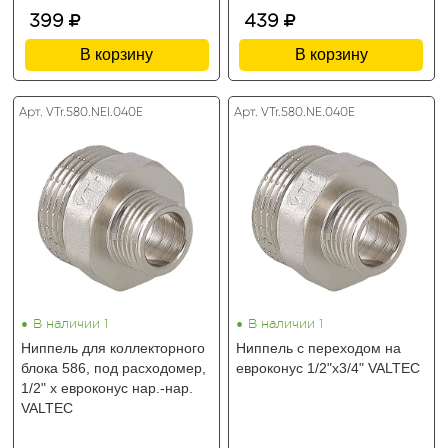
399
439
В корзину
В корзину
Арт. VTr.580.NEI.040E
Арт. VTr.580.NE.040E
•
•
В наличии 1
В наличии 1
Ниппель для коллекторного
Ниппель с переходом на
блока 586, под расходомер,
евроконус 1/2"х3/4" VALTEC
1/2" х евроконус нар.-нар.
VALTEC