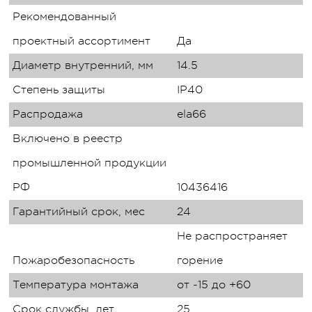
Рекомендованный
проектный ассортимент
Да
Диаметр внутренний, мм
14.5
Степень защиты
IP40
Распродажа
ela66
Включено в реестр
промышленной продукции
РФ
10436416
Гарантийный срок, мес
24
Не распространяет
Пожаробезопасность
горение
Температура монтажа
от -15 до +60
Срок службы, лет
25