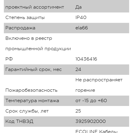
проектный ассортимент
Да
Степень защиты
IP40
Распродажа
ela66
Включено в реестр
промышленной продукции
РФ
10436416
Гарантийный срок, мес
24
Не распространяет
Пожаробезопасность
горение
Температура монтажа
от -15 до +60
Срок службы, лет
25
Код ТНВЭД
3925902000
ECOLINE Кабель-