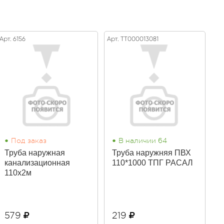
Арт. 6156
Арт. ТТ000013081
•
•
Под заказ
В наличии 64
Труба наружная
Труба наружняя ПВХ
канализационная
110*1000 ТПГ РАСАЛ
110х2м
579
219