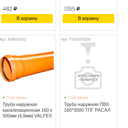
482
1355
В корзину
В корзину
Арт. 301600050
Арт. ТТ000013061
•
•
Под заказ
Под заказ
Труба наружная
Труба наружняя ПВХ
канализационная 160 х
160*3000 ТПГ РАСАЛ
500мм (4,9мм) VALFEX