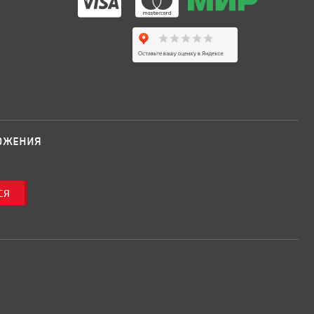
ложения
ся