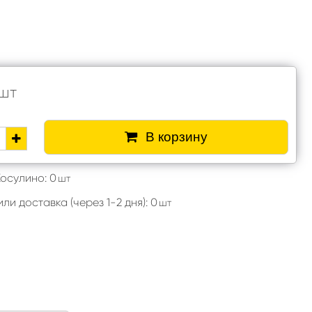
шт
В корзину
Косулино: 0
шт
ли доставка (через 1-2 дня): 0
шт