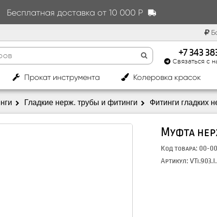
Бесплатная доставка от 10 000 Р
Бо
+7 343 3
Связаться с н
|
Прокат инструмента
Колеровка красок
инги
Гладкие нерж. трубы и фитинги
Фитинги гладких н
Муфта нерж
Код товара: 00-0
Артикул: VTi.903.I