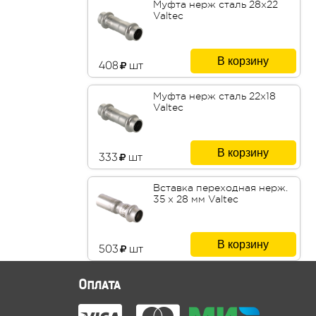
Муфта нерж сталь 28х22
Valtec
В корзину
408
шт
Муфта нерж сталь 22х18
Valtec
В корзину
333
шт
Вставка переходная нерж.
35 х 28 мм Valtec
В корзину
503
шт
Оплата