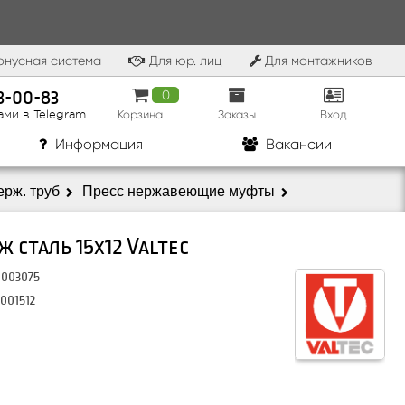
нусная система
Для юр. лиц
Для монтажников
83-00-83
0
Корзина
Заказы
Вход
ами в Telegram
Информация
Вакансии
ерж. труб
Пресс нержавеющие муфты
 сталь 15х12 Valtec
0003075
VALTEC
.001512