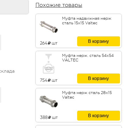
Похожие товары
Муфта надвижная нерж
сталь 15х15 Valtec
В корзину
264
шт
Муфта нерж. сталь 54х54
VALTEC
склада
В корзину
754
шт
Муфта нерж сталь 28х15
Valtec
В корзину
388
шт