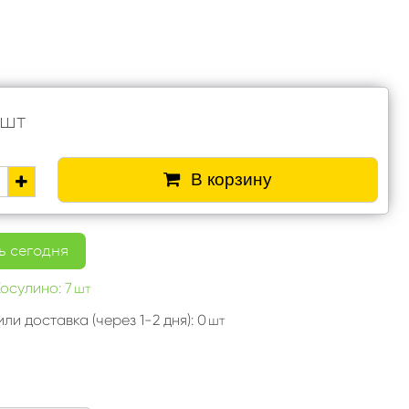
шт
В корзину
 сегодня
осулино: 7
шт
ли доставка (через 1-2 дня): 0
шт