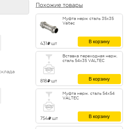
Похожие товары
Муфта нерж сталь 35х35
Valtec
В корзину
431
шт
Вставка переходная нерж.
сталь 54х35 VALTEC
склада
В корзину
818
шт
Муфта нерж. сталь 54х54
VALTEC
В корзину
754
шт