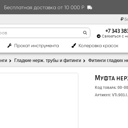
Бесплатная доставка от 10 000 Р
Бо
+7 343 3
Связаться с н
|
Прокат инструмента
Колеровка красок
инги
Гладкие нерж. трубы и фитинги
Фитинги гладких н
Муфта нерж
Код товара: 00-0
Артикул: VTi.903.I