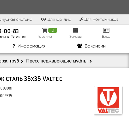
нусная система
Для юр. лиц
Для монтажников
83-00-83
0
Корзина
Заказы
Вход
ами в Telegram
Информация
Вакансии
ерж. труб
Пресс нержавеющие муфты
 сталь 35х35 Valtec
0003081
VALTEC
.003535