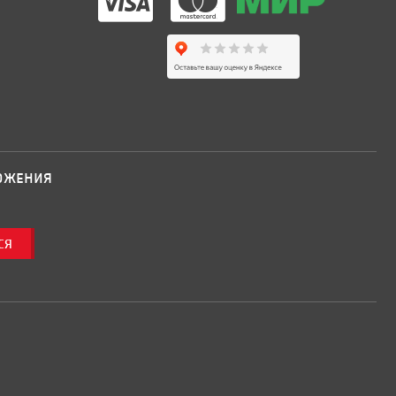
ложения
ся