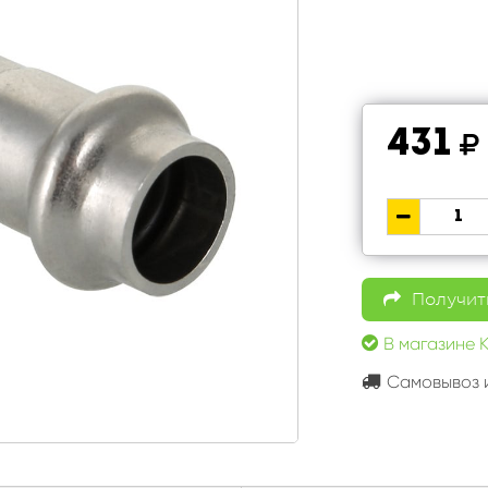
431
Получить
В магазине К
Самовывоз и