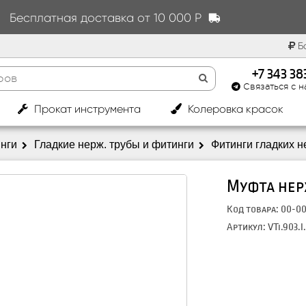
Бесплатная доставка от 10 000 Р
Бо
+7 343 3
Связаться с н
|
Прокат инструмента
Колеровка красок
инги
Гладкие нерж. трубы и фитинги
Фитинги гладких н
Муфта нерж
Код товара: 00-0
Артикул: VTi.903.I