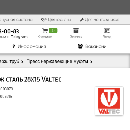
нусная система
Для юр. лиц
Для монтажников
83-00-83
0
Корзина
Заказы
Вход
ами в Telegram
Информация
Вакансии
ерж. труб
Пресс нержавеющие муфты
 сталь 28х15 Valtec
0003079
VALTEC
.002815