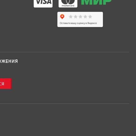
ложения
ся