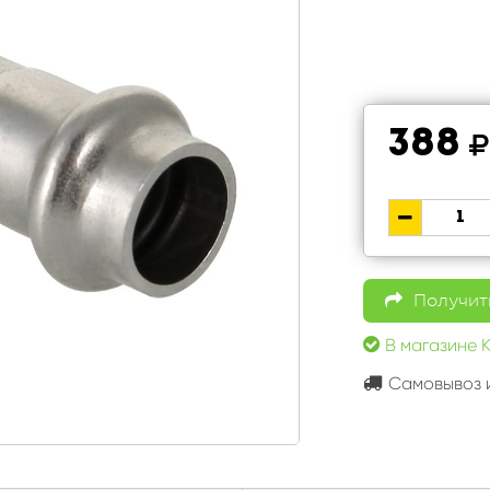
388
Получить
В магазине 
Самовывоз и