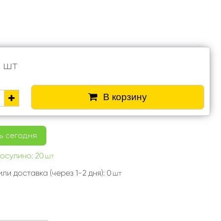
шт
В корзину
 сегодня
Косулино: 20
шт
ли доставка (через 1-2 дня): 0
шт